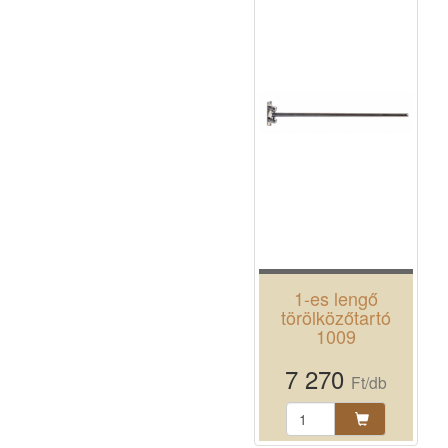
1-es lengő
törölközőtartó
1009
7 270
Ft/db