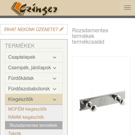
Tog
navi
Rozsdamentes
ÍRHAT NEKÜNK ÜZENETET
termékek
termékcsalád
TERMÉKEK
Csaptelepek
Csempék, járólapok
Fürdőkádak
Fürdőszobabútorok
Kiegészítők
MOFÉM kiegészítők
RAVAK kiegészítők
Rozsdamentes termékek
Tükrök