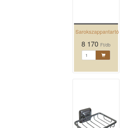
Sarokszappantartó
8 170
Ft/db