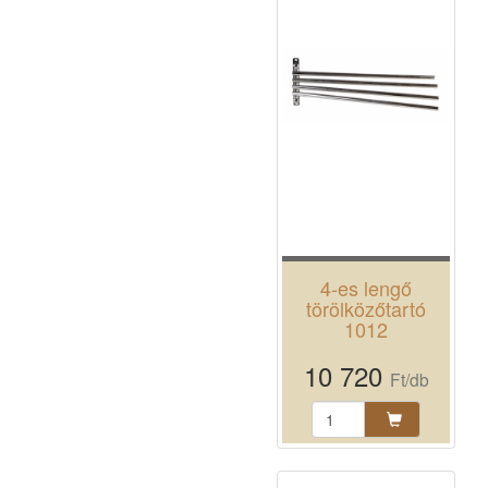
4-es lengő
törölközőtartó
1012
10 720
Ft/db