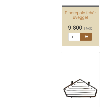
Piperepolc fehér
üveggel
9 800
Ft/db