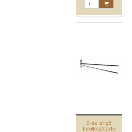
2-es lengő
törölközőtartó