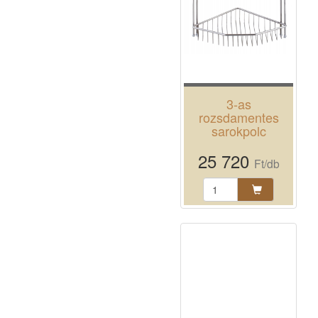
3-as
rozsdamentes
sarokpolc
25 720
Ft/db