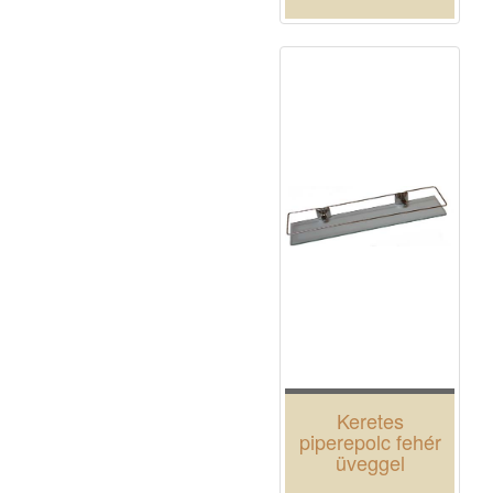
Keretes
piperepolc fehér
üveggel