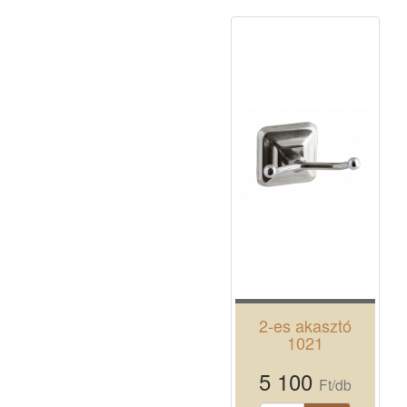
2-es akasztó
1021
5 100
Ft/db