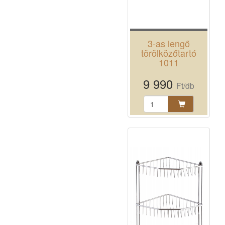
3-as lengő
törölközőtartó
1011
9 990
Ft/db