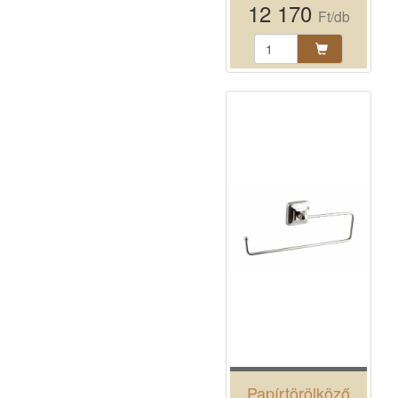
12 170
Ft/db
Papírtörölköző