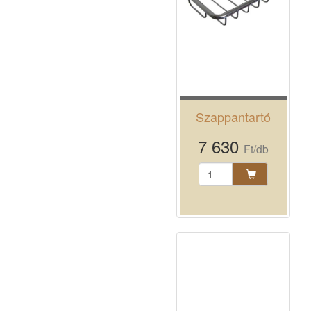
Szappantartó
7 630
Ft/db