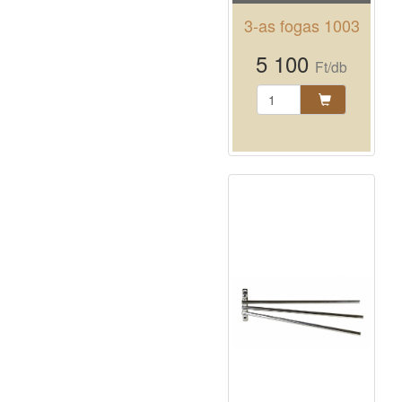
3-as fogas 1003
5 100
Ft/db