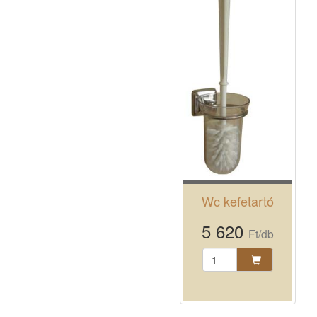
Wc kefetartó
5 620
Ft/db