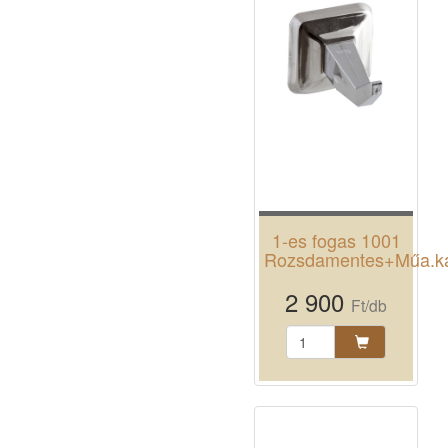
1-es fogas 1001
Rozsdamentes+Műa.k
2 900
Ft/db