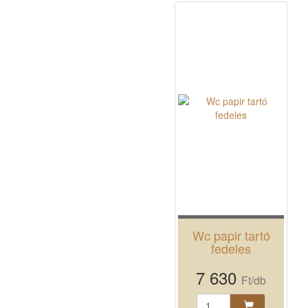
Wc papir tartó
fedeles
7 630
Ft/db