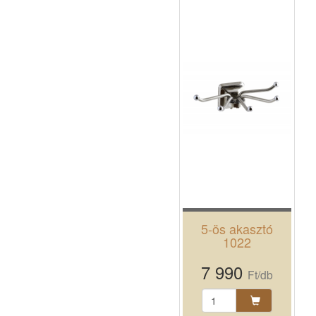
5-ös akasztó
1022
7 990
Ft/db