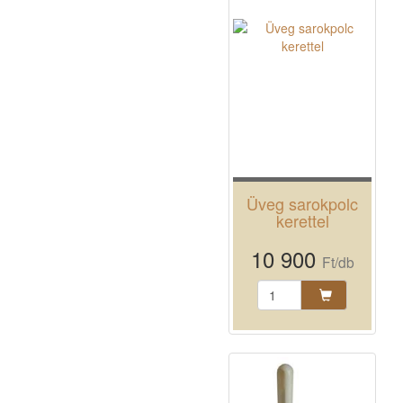
Üveg sarokpolc
kerettel
10 900
Ft/db