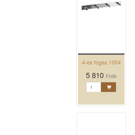
4-es fogas 1004
5 810
Ft/db