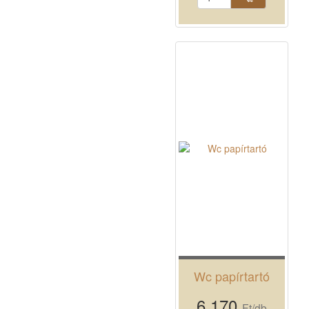
Wc papírtartó
6 170
Ft/db