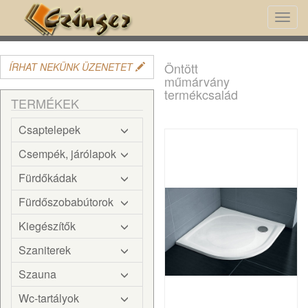
Toggl
navig
Öntött
ÍRHAT NEKÜNK ÜZENETET
műmárvány
termékcsalád
TERMÉKEK
Csaptelepek
Csempék, járólapok
Fürdőkádak
Fürdőszobabútorok
Kiegészítők
Szaniterek
Szauna
Wc-tartályok