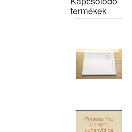
Kapcsolódó
termékek
Perseus Pro
Chrome
zuhanytálca