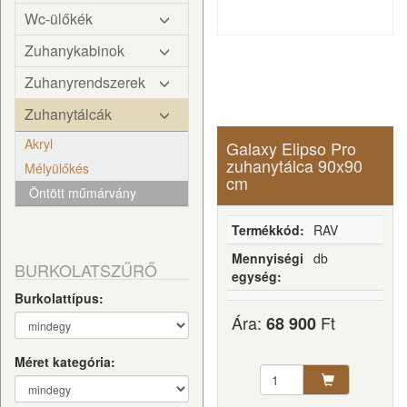
Wc-ülőkék
Zuhanykabinok
Zuhanyrendszerek
Zuhanytálcák
Akryl
Galaxy Elipso Pro
zuhanytálca 90x90
Mélyülőkés
cm
Öntött műmárvány
Termékkód:
RAV
Mennyiségi
db
BURKOLATSZŰRŐ
egység:
Burkolattípus:
Ára:
Ft
68 900
Méret kategória: