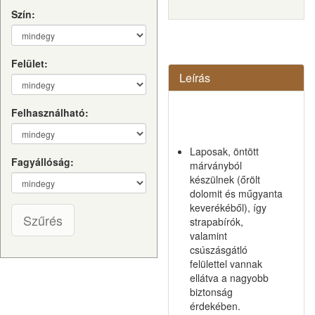
Szín:
Felület:
Leírás
Felhasználható:
Laposak, öntött
Fagyállóság:
márványból
készülnek (őrölt
dolomit és műgyanta
keverékéből), így
Szűrés
strapabírók,
valamint
csúszásgátló
felülettel vannak
ellátva a nagyobb
biztonság
érdekében.