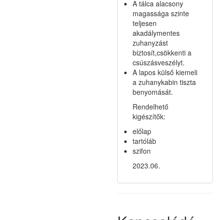
A tálca alacsony
magassága szinte
teljesen
akadálymentes
zuhanyzást
biztosít,csökkenti a
csúszásveszélyt.
A lapos külső kiemeli
a zuhanykabin tiszta
benyomását.
Rendelhető
kigészítők:
előlap
tartóláb
szifon
2023.06.